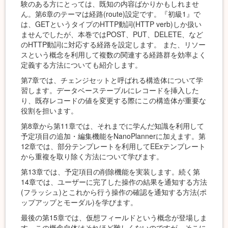
験のある方にとっては、既知の内容ばかりかもしれませ
ん。第6章のテーマは経路(route)設定です。『初級1』で
は、GETというタイプのHTTP動詞(HTTP verb)しか扱い
ませんでしたが、本巻ではPOST、PUT、DELETE、など
のHTTP動詞に対応する経路を設定します。 また、リソー
スという概念を利用して複数の関連する経路群を効率よく
定義する方法についても紹介します。
第7章では、チェンジセットと呼ばれる構造体について学
習します。データベーステーブルにレコードを挿入した
り、既存レコードの値を変更する際にこの構造体が重要な
役割を担います。
第8章から第11章では、それまでに学んだ知識を利用して
予定項目の追加・編集機能をNanoPlannerに加えます。第
12章では、部分テンプレートを利用してEExテンプレート
から重複を取り除く方法について学びます。
第13章では、予定項目の削除機能を実装します。続く第
14章では、ユーザーに完了した操作の結果を通知する方法
(フラッシュ)とこれから行う操作の確認を通知する方法(ポ
ップアップとモーダル)を学びます。
最後の第15章では、仮想フィールドという概念が登場しま
す。この概念自体はそれほど難しくないのですが、そこに