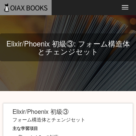
Toggl
navig
Elixir/Phoenix 初級③: フォーム構造体
とチェンジセット
Elixir/Phoenix 初級③
フォーム構造体とチェンジセット
主な学習項目