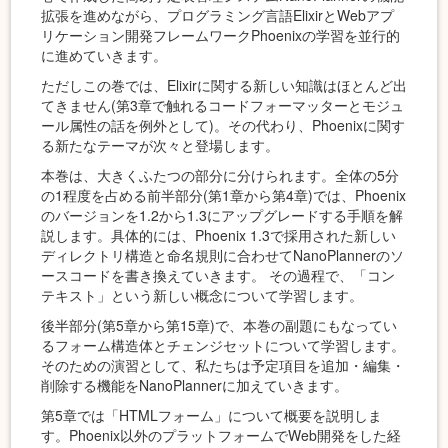
拡張を進めながら、プログラミング言語ElixirとWebアプ
リケーション開発フレームワークPhoenixの学習を並行的
に進めていきます。
ただしこの巻では、Elixirに関する新しい知識はほとんど出
てきません(第3章で触れるコードフォーマッターとモジュ
ール属性の話を例外として)。その代わり、Phoenixに関す
る新たなテーマが次々と登場します。
本巻は、大きくふたつの部分に分けられます。全体の5分
の1程度を占める前半部分(第1章から第4章)では、Phoenix
のバージョンを1.2から1.3にアップグレードする手順を解
説します。具体的には、Phoenix 1.3で採用された新しい
ディレクトリ構造と命名規則に合わせてNanoPlannerのソ
ースコードを書き換えていきます。 その過程で、「コン
テキスト」という新しい概念について学習します。
後半部分(第5章から第15章)で、本巻の副題にもなってい
るフォーム構造体とチェンジセットについて学習します。
そのための演習として、私たちは予定項目を追加・編集・
削除する機能をNanoPlannerに加えていきます。
第5章では「HTMLフォーム」について概要を説明しま
す。Phoenix以外のプラットフォームでWeb開発をした経